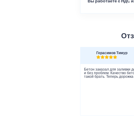
Вы работаете с НДС и
Отз
Герасимов Тимур
Бетон заказал для заливки д
и без проблем. Качество бет
такой брать. Теперь дорожка