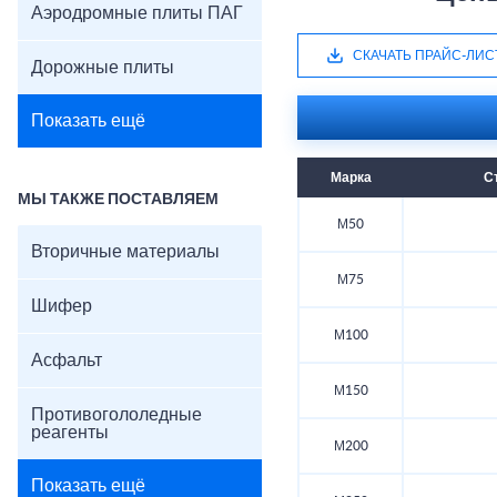
Аэродромные плиты ПАГ
СКАЧАТЬ ПРАЙС-ЛИС
Дорожные плиты
Показать ещё
Марка
С
МЫ ТАКЖЕ ПОСТАВЛЯЕМ
М50
Вторичные материалы
М75
Шифер
М100
Асфальт
М150
Противогололедные
реагенты
М200
Показать ещё