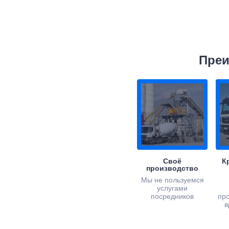
Преи
Своё
К
производство
Мы не пользуемся
услугами
посредников
пр
в