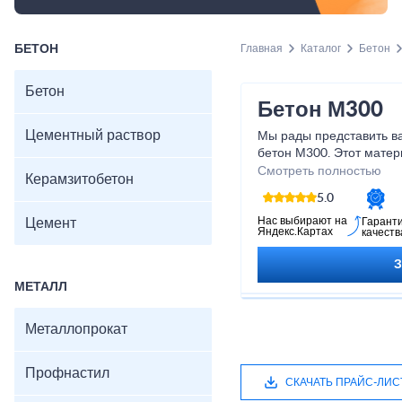
БЕТОН
Главная
Каталог
Бетон
Бетон
Бетон М300
Цементный раствор
Мы рады представить в
бетон М300. Этот мате
выбором для строитель
Смотреть полностью
Керамзитобетон
конструкций. Мы уверен
5.0
надежным партнером в 
поможет вам достичь ва
Нас выбирают на
Цемент
Гарант
Яндекс.Картах
качеств
и мы с удовольствием 
доставкой нашего проду
МЕТАЛЛ
Металлопрокат
Профнастил
СКАЧАТЬ ПРАЙС-ЛИС