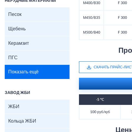
НЕРУДНЫЕ МАТЕРИАЛЫ
М400/В30
F 300
Песок
М450/В35
F 300
Щебень
М500/В40
F 300
Керамзит
Про
ПГС
СКАЧАТЬ ПРАЙС-ЛИС
Показать ещё
ЗАВОД ЖБИ
-5 °C
ЖБИ
100 руб/куб
Кольца ЖБИ
Цен