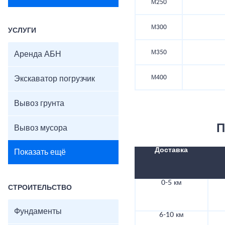
М250
М300
УСЛУГИ
М350
Аренда АБН
М400
Экскаватор погрузчик
Вывоз грунта
П
Вывоз мусора
Доставка
Показать ещё
0-5 км
СТРОИТЕЛЬСТВО
Фундаменты
6-10 км