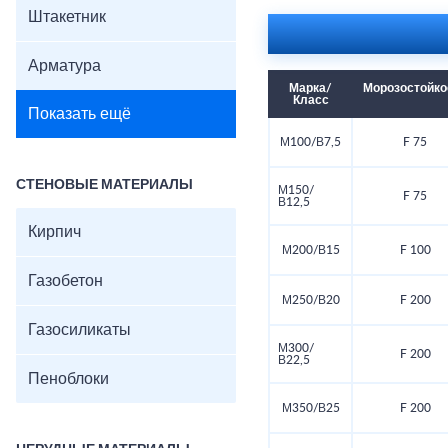
Штакетник
Арматура
Марка/
Морозостойко
Класс
Показать ещё
М100/В7,5
F 75
СТЕНОВЫЕ МАТЕРИАЛЫ
М150/
F 75
В12,5
Кирпич
М200/В15
F 100
Газобетон
М250/В20
F 200
Газосиликаты
М300/
F 200
В22,5
Пеноблоки
М350/В25
F 200