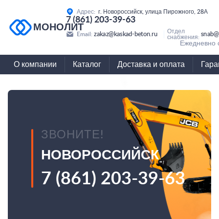
Адрес:
г. Новороссийск, улица Пирожного, 28А
7 (861) 203-39-63
МОНОЛИТ
Отдел
zakaz@kaskad-beton.ru
snab@
Email:
снабжения:
Ежедневно с
О компании
Каталог
Доставка и оплата
Гара
ЗВОНИТЕ!
НОВОРОССИЙСК
7 (861) 203-39-63