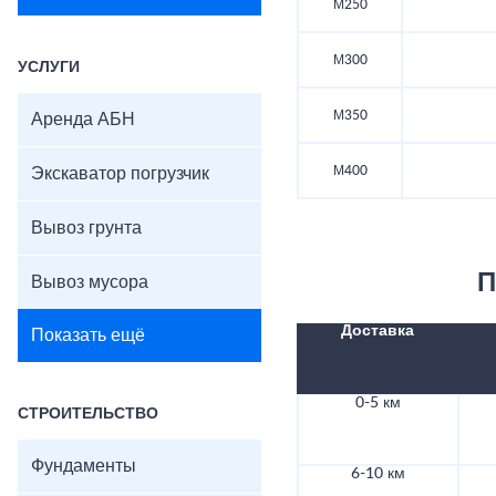
М250
М300
УСЛУГИ
М350
Аренда АБН
М400
Экскаватор погрузчик
Вывоз грунта
П
Вывоз мусора
Доставка
Показать ещё
0-5 км
СТРОИТЕЛЬСТВО
Фундаменты
6-10 км