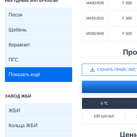
НЕРУДНЫЕ МАТЕРИАЛЫ
М400/В30
F 300
Песок
М450/В35
F 300
Щебень
М500/В40
F 300
Керамзит
Про
ПГС
СКАЧАТЬ ПРАЙС-ЛИС
Показать ещё
ЗАВОД ЖБИ
-5 °C
ЖБИ
100 руб/куб
Кольца ЖБИ
Цен