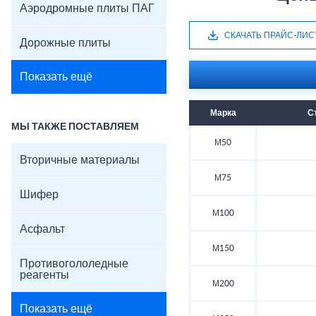
Аэродромные плиты ПАГ
СКАЧАТЬ ПРАЙС-ЛИС
Дорожные плиты
Показать ещё
Марка
С
МЫ ТАКЖЕ ПОСТАВЛЯЕМ
М50
Вторичные материалы
М75
Шифер
М100
Асфальт
М150
Противогололедные
реагенты
М200
Показать ещё