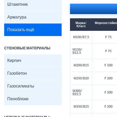
Штакетник
Арматура
Марка/
Морозостойко
Класс
Показать ещё
М100/В7,5
F 75
СТЕНОВЫЕ МАТЕРИАЛЫ
М150/
F 75
В12,5
Кирпич
М200/В15
F 100
Газобетон
М250/В20
F 200
Газосиликаты
М300/
F 200
В22,5
Пеноблоки
М350/В25
F 200