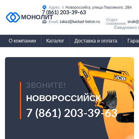
Адрес:
г. Новороссийск, улица Пирожного, 28А
7 (861) 203-39-63
МОНОЛИТ
Отдел
zakaz@kaskad-beton.ru
snab@
Email:
снабжения:
Ежедневно с
О компании
Каталог
Доставка и оплата
Гара
ЗВОНИТЕ!
НОВОРОССИЙСК
7 (861) 203-39-63