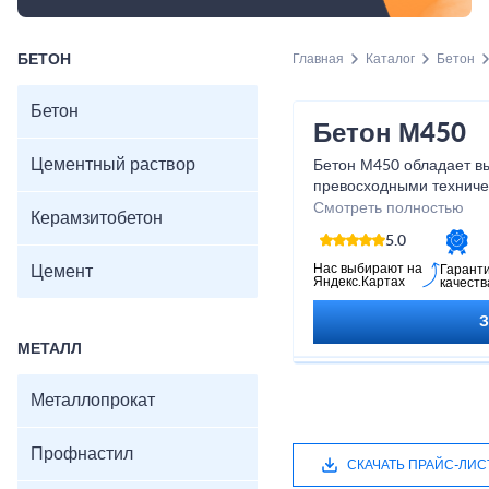
БЕТОН
Главная
Каталог
Бетон
Бетон
Бетон М450
Цементный раствор
Бетон М450 обладает в
превосходными техниче
гарантирует его устойч
Смотреть полностью
Керамзитобетон
факторов и долгий срок
5.0
все необходимые испыт
подтверждает его соот
Нас выбирают на
Цемент
Гарант
Яндекс.Картах
качеств
стандартам качества. Б
партнер в вашем строит
поможет вам достичь от
МЕТАЛЛ
Приобретайте бетон М4
строительные идеи в жи
Металлопрокат
Профнастил
СКАЧАТЬ ПРАЙС-ЛИС