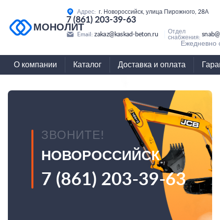
Адрес:
г. Новороссийск, улица Пирожного, 28А
7 (861) 203-39-63
МОНОЛИТ
Отдел
zakaz@kaskad-beton.ru
snab@
Email:
снабжения:
Ежедневно с
О компании
Каталог
Доставка и оплата
Гара
ЗВОНИТЕ!
НОВОРОССИЙСК
7 (861) 203-39-63