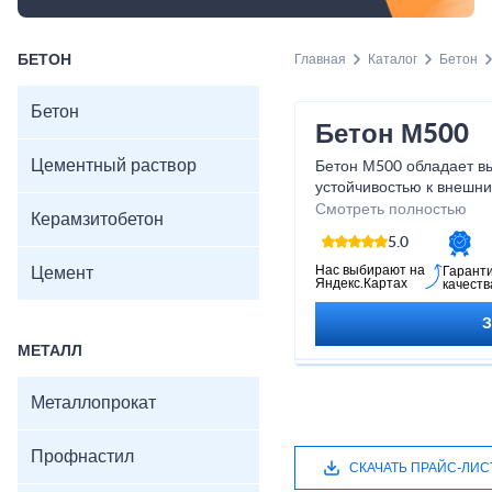
БЕТОН
Главная
Каталог
Бетон
Бетон
Бетон М500
Цементный раствор
Бетон М500 обладает в
устойчивостью к внешни
идеальным выбором для
Смотреть полностью
Керамзитобетон
стен, плит и других кон
5.0
производится с исполь
технологий и строго ко
Нас выбирают на
Цемент
Гарант
Яндекс.Картах
качеств
производства, чтобы га
качество. Приобретая б
уверены в его надежнос
МЕТАЛЛ
возможность создать кр
помощью нашего бетон
Металлопрокат
Профнастил
СКАЧАТЬ ПРАЙС-ЛИС