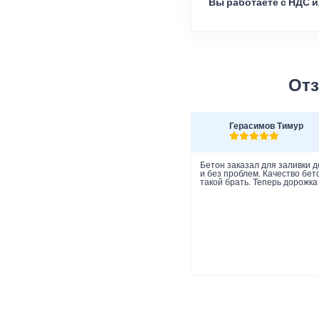
Вы работаете с НДС и
Отз
Герасимов Тимур
Бетон заказал для заливки д
и без проблем. Качество бет
такой брать. Теперь дорожка