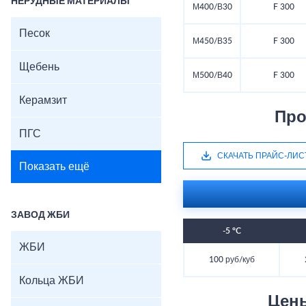
НЕРУДНЫЕ МАТЕРИАЛЫ
М400/В30
F 300
Песок
М450/В35
F 300
Щебень
М500/В40
F 300
Керамзит
Про
ПГС
СКАЧАТЬ ПРАЙС-ЛИС
Показать ещё
ЗАВОД ЖБИ
-5 °C
ЖБИ
100 руб/куб
Кольца ЖБИ
Цен