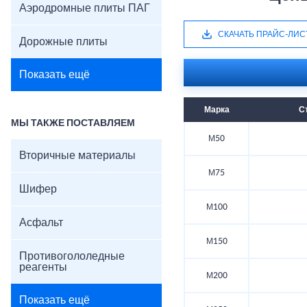
Аэродромные плиты ПАГ
СКАЧАТЬ ПРАЙС-ЛИС
Дорожные плиты
Показать ещё
Марка
С
МЫ ТАКЖЕ ПОСТАВЛЯЕМ
М50
Вторичные материалы
М75
Шифер
М100
Асфальт
М150
Противогололедные
реагенты
М200
Показать ещё