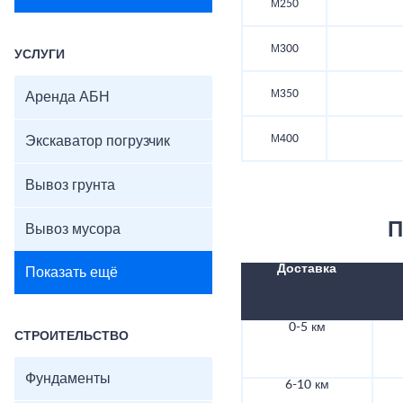
М250
М300
УСЛУГИ
М350
Аренда АБН
М400
Экскаватор погрузчик
Вывоз грунта
П
Вывоз мусора
Доставка
Показать ещё
0-5 км
СТРОИТЕЛЬСТВО
Фундаменты
6-10 км