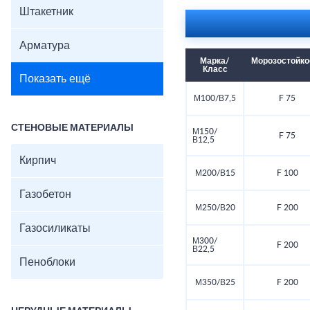
Штакетник
Арматура
Марка/
Морозостойко
Класс
Показать ещё
М100/В7,5
F 75
СТЕНОВЫЕ МАТЕРИАЛЫ
М150/
F 75
В12,5
Кирпич
М200/В15
F 100
Газобетон
М250/В20
F 200
Газосиликаты
М300/
F 200
В22,5
Пеноблоки
М350/В25
F 200