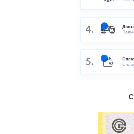
Согла
Дост
Получ
Опла
Оплат
С