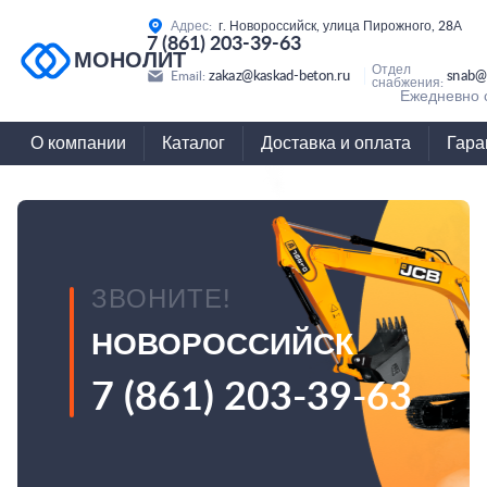
Адрес:
г. Новороссийск, улица Пирожного, 28А
7 (861) 203-39-63
МОНОЛИТ
Отдел
zakaz@kaskad-beton.ru
snab@
Email:
снабжения:
Ежедневно с
О компании
Каталог
Доставка и оплата
Гара
ЗВОНИТЕ!
НОВОРОССИЙСК
7 (861) 203-39-63