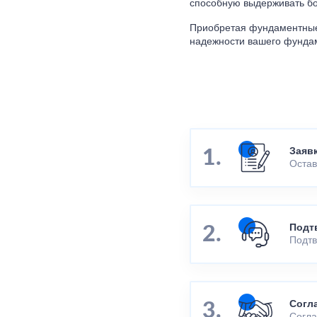
способную выдерживать бол
Приобретая фундаментные 
надежности вашего фундам
Заяв
Остав
Подт
Подтв
Согл