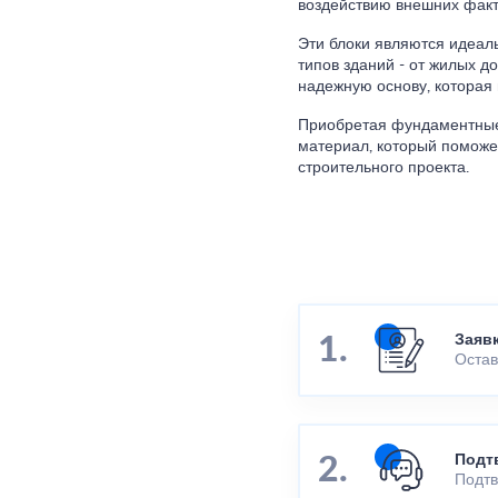
воздействию внешних факто
Эти блоки являются идеал
типов зданий - от жилых 
надежную основу, которая 
Приобретая фундаментные 
материал, который поможе
строительного проекта.
Заяв
Остав
Подт
Подтв