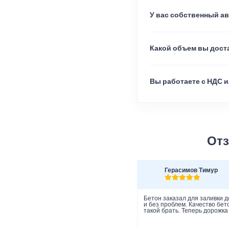
У вас собственный а
Какой объем вы доста
Вы работаете с НДС и
Отз
Герасимов Тимур
Бетон заказал для заливки д
и без проблем. Качество бет
такой брать. Теперь дорожка