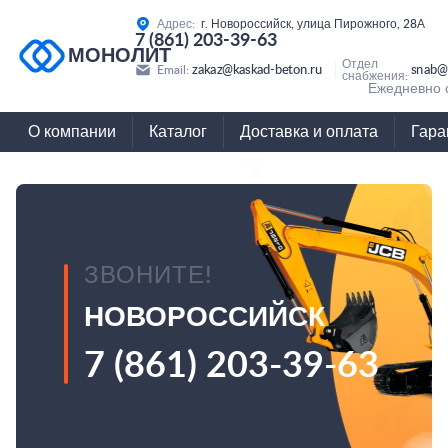
Адрес:
г. Новороссийск, улица Пирожного, 28А
7 (861) 203-39-63
МОНОЛИТ
Отдел
zakaz@kaskad-beton.ru
snab@
Email:
снабжения:
Ежедневно с
О компании
Каталог
Доставка и оплата
Гара
ЗВОНИТЕ!
НОВОРОССИЙСК
7 (861) 203-39-63