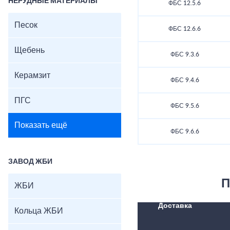
НЕРУДНЫЕ МАТЕРИАЛЫ
ФБС 12.5.6
Песок
ФБС 12.6.6
Щебень
ФБС 9.3.6
Керамзит
ФБС 9.4.6
ПГС
ФБС 9.5.6
Показать ещё
ФБС 9.6.6
ЗАВОД ЖБИ
П
ЖБИ
Доставка
Кольца ЖБИ