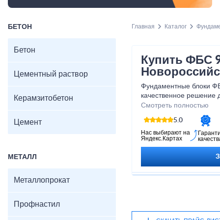
БЕТОН
Главная
Каталог
Фундам
Бетон
Купить ФБС 9
Новороссийс
Цементный раствор
Фундаментные блоки ФБС
качественное решение д
Керамзитобетон
фундамента. Благодаря
Смотреть полностью
удобной форме, они ле
5.0
Цемент
быструю и эффективную 
подходят для строитель
Нас выбирают на
Гарант
Яндекс.Картах
качеств
коммерческих зданий. Н
приобрести качественн
МЕТАЛЛ
выгодной цене!
Металлопрокат
Профнастил