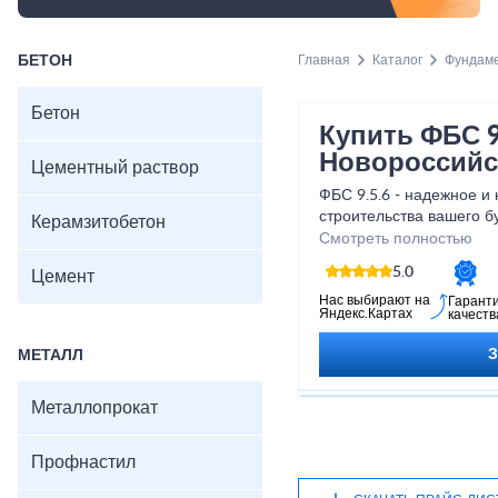
БЕТОН
Главная
Каталог
Фундам
Бетон
Купить ФБС 9
Новороссийс
Цементный раствор
ФБС 9.5.6 - надежное и
строительства вашего б
Керамзитобетон
сооружений. Благодаря
Смотреть полностью
удобной форме, они ле
5.0
Цемент
быструю и эффективную 
выборе ФБС 9.5.6 - это
Нас выбирают на
Гарант
Яндекс.Картах
качеств
строительного проекта.
МЕТАЛЛ
Металлопрокат
Профнастил