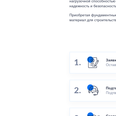
нагрузочной способностью 
надежность и безопасность
Приобретая фундаментные 
материал для строительст
Заяв
Остав
Подт
Подтв