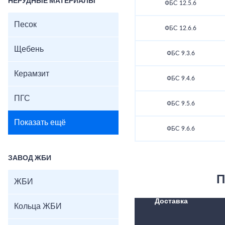
НЕРУДНЫЕ МАТЕРИАЛЫ
ФБС 12.5.6
Песок
ФБС 12.6.6
Щебень
ФБС 9.3.6
Керамзит
ФБС 9.4.6
ПГС
ФБС 9.5.6
Показать ещё
ФБС 9.6.6
ЗАВОД ЖБИ
П
ЖБИ
Доставка
Кольца ЖБИ