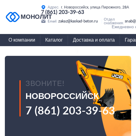
Адрес:
г. Новороссийск, улица Пирожного, 28А
7 (861) 203-39-63
МОНОЛИТ
Отдел
zakaz@kaskad-beton.ru
snab@
Email:
снабжения:
Ежедневно с
О компании
Каталог
Доставка и оплата
Гара
ЗВОНИТЕ!
НОВОРОССИЙСК
7 (861) 203-39-63