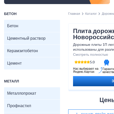
БЕТОН
Главная
Каталог
Дорожн
Бетон
Плита дорож
Новороссийс
Цементный раствор
Дорожные плиты 1П легк
использованы для разли
Керамзитобетон
временных дорог до обу
Смотреть полностью
Приобретая наши дорож
5.0
Цемент
надежное и безопасное
Обратитесь к нашим спе
Нас выбирают на
Гарант
Яндекс.Картах
качеств
больше о нашей продук
решение для ваших пот
МЕТАЛЛ
Металлопрокат
Цены
Профнастил