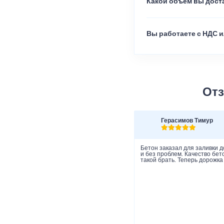
Какой объем вы доста
Вы работаете с НДС и
Отз
Герасимов Тимур
Бетон заказал для заливки д
и без проблем. Качество бет
такой брать. Теперь дорожка