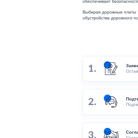
обеспечивает безопасност
Выбирая дорожные плиты 1
обустройства дорожного по
Заяв
Остав
Подт
Подтв
Согл