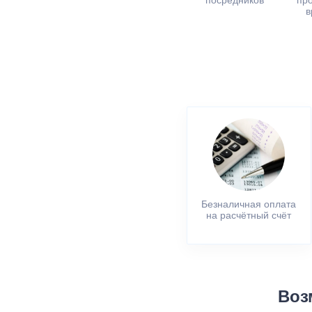
посредников
пр
в
Безналичная оплата
на расчётный счёт
Воз