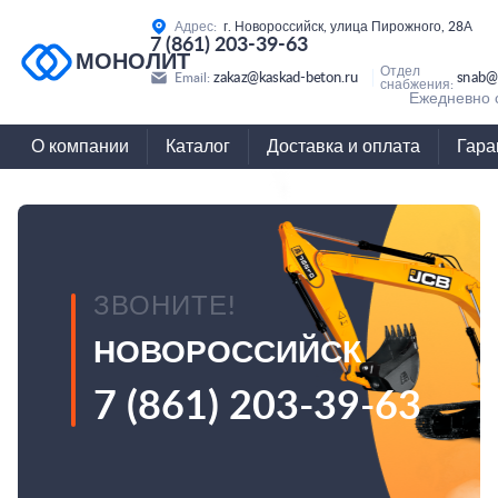
Адрес:
г. Новороссийск, улица Пирожного, 28А
7 (861) 203-39-63
МОНОЛИТ
Отдел
zakaz@kaskad-beton.ru
snab@
Email:
снабжения:
Ежедневно с
О компании
Каталог
Доставка и оплата
Гара
ЗВОНИТЕ!
НОВОРОССИЙСК
7 (861) 203-39-63