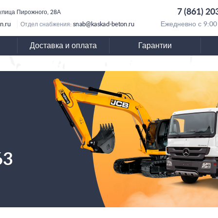
7 (861) 20
 улица Пирожного, 28А
n.ru
snab@kaskad-beton.ru
Ежедневно с 9:00
Отдел снабжения:
Доставка и оплата
Гарантии
63