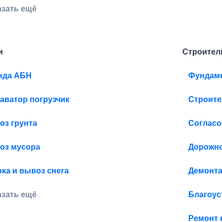
азать ещё
и
Строител
нда АБН
Фундам
аватор погрузчик
Строит
оз грунта
Согласо
оз мусора
Дорожно
ка и вывоз снега
Демонта
азать ещё
Благоус
Ремонт 