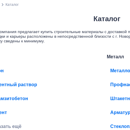
Каталог
Каталог
омпания предлагает купить строительные материалы с доставкой 
ки и карьеры расположены в непосредственной близости с г. Ново
ку сведены к минимуму.
н
Металл
он
Металло
ентный раствор
Профна
амзитобетон
Штакетн
ент
Армату
азать ещё
Стеклоп