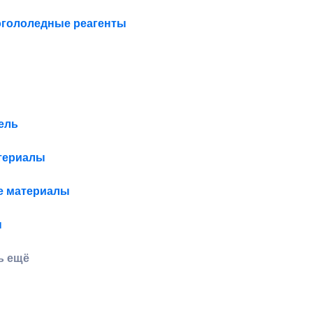
гололедные реагенты
ель
териалы
е материалы
н
ь ещё