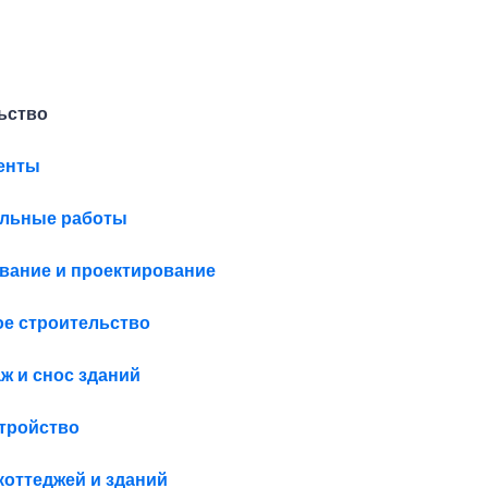
ьство
енты
ельные работы
вание и проектирование
е строительство
ж и снос зданий
тройство
коттеджей и зданий