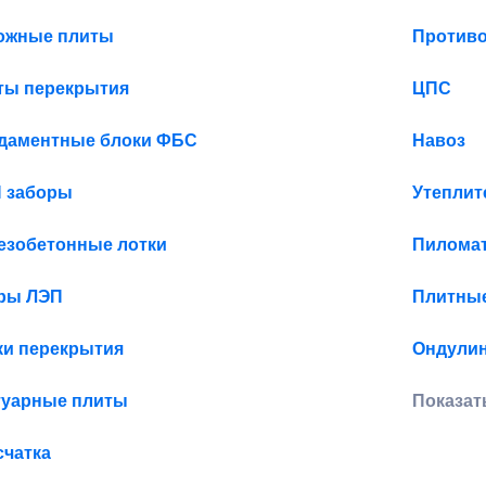
ожные плиты
Противо
ты перекрытия
ЦПС
даментные блоки ФБС
Навоз
 заборы
Утеплит
езобетонные лотки
Пилома
ры ЛЭП
Плитны
ки перекрытия
Ондули
туарные плиты
Показат
счатка