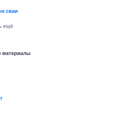
е сваи
ь ещё
 материалы
т