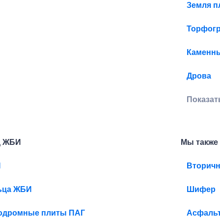
Земля п
Торфогр
Каменны
Дрова
Показат
д ЖБИ
Мы также
И
Вторич
ьца ЖБИ
Шифер
одромные плиты ПАГ
Асфаль