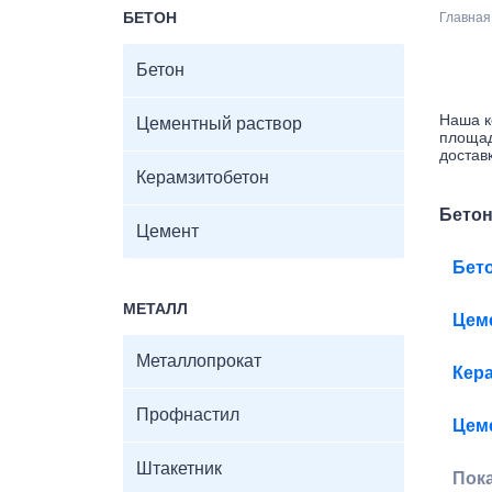
БЕТОН
Главная
Бетон
Наша к
Цементный раствор
площад
достав
Керамзитобетон
Бето
Цемент
Бет
МЕТАЛЛ
Цем
Металлопрокат
Кер
Профнастил
Цем
Штакетник
Пок