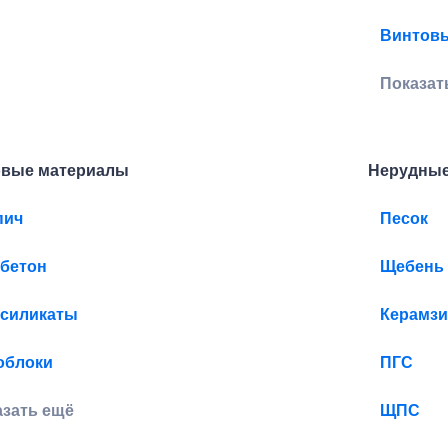
Винтовы
Показат
овые материалы
Нерудные
пич
Песок
обетон
Щебень
осиликаты
Керамзи
облоки
ПГС
азать ещё
ЩПС