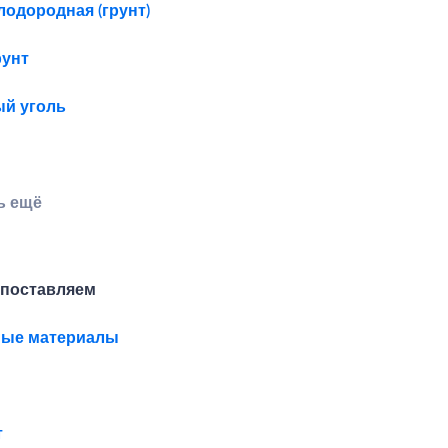
лодородная (грунт)
унт
й уголь
ь ещё
 поставляем
ные материалы
т