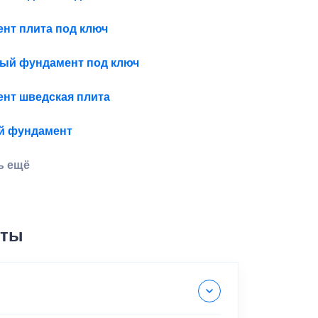
нт плита под ключ
ый фундамент под ключ
нт шведская плита
й фундамент
ь ещё
еты