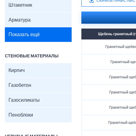
СКАЧАТЬ ПРАЙС-ЛИС
Штакетник
Арматура
Показать ещё
Щебень гранитный (г
Гранитный щебень
СТЕНОВЫЕ МАТЕРИАЛЫ
Гранитный ще
Кирпич
Гранитный щеб
Газобетон
Гранитный щеб
Газосиликаты
Гранитный щеб
Пеноблоки
Гранитный щеб