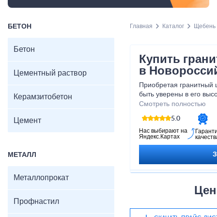
БЕТОН
Главная
Каталог
Щебень
Бетон
Купить гран
в Новоросси
Цементный раствор
Приобретая гранитный щ
быть уверены в его выс
Керамзитобетон
Наша команда готова п
Смотреть полностью
доставкой продукта. Об
5.0
Цемент
удовольствием поможем
строительные проекты!
Нас выбирают на
Гарант
Яндекс.Картах
качеств
МЕТАЛЛ
Металлопрокат
Цен
Профнастил