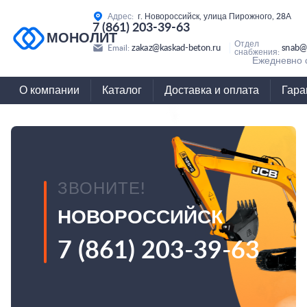
Адрес:
г. Новороссийск, улица Пирожного, 28А
7 (861) 203-39-63
МОНОЛИТ
Отдел
zakaz@kaskad-beton.ru
snab@
Email:
снабжения:
Ежедневно с
О компании
Каталог
Доставка и оплата
Гара
ЗВОНИТЕ!
НОВОРОССИЙСК
7 (861) 203-39-63