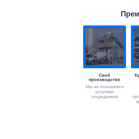
Преи
Своё
К
производство
Мы не пользуемся
услугами
посредников
пр
в