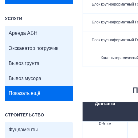
Блок крупноформатный Г
УСЛУГИ
Блок крупноформатный Г
Аренда АБН
Блок крупноформатный Г
Экскаватор погрузчик
Камень керамически
Вывоз грунта
Вывоз мусора
П
Показать ещё
Доставка
СТРОИТЕЛЬСТВО
0-5 км
Фундаменты