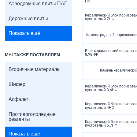
НФ
Аэродромные плиты ПАГ
Керамический блок поризова
Дорожные плиты
пустотелый 7НФ
Показать ещё
Камень рядовой поризованн
Блок керамический поризов
8.98НФ
МЫ ТАКЖЕ ПОСТАВЛЯЕМ
Вторичные материалы
Камень керамически
Шифер
Керамический блок поризова
пустотелый 3,6НФ
Асфальт
Керамический блок поризова
пустотелый 4НФ
Противогололедные
реагенты
Керамический блок поризова
пустотелый 5,7НФ
Показать ещё