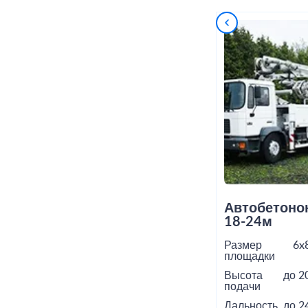
Автобетоно
18-24м
Размер
6x
площадки
Высота
до 2
подачи
Дальность
до 2