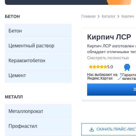
БЕТОН
Главная
Каталог
Кирпич
Бетон
Кирпич ЛСР
Цементный раствор
Кирпич ЛСР изготовлен 
обладает отличными те
прекрасно справляется 
Смотреть полностью
Керамзитобетон
кирпич ЛСР, вы получае
5.0
надежности, а также во
устойчивую конструкцию
Нас выбирают на
Цемент
Гарант
Яндекс.Картах
качеств
строительные планы на 
создавайте надежное б
МЕТАЛЛ
Металлопрокат
Профнастил
СКАЧАТЬ ПРАЙС-ЛИС