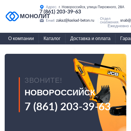
Адрес:
г. Новороссийск, улица Пирожного, 28А
7 (861) 203-39-63
МОНОЛИТ
Отдел
zakaz@kaskad-beton.ru
snab@
Email:
снабжения:
Ежедневно с
О компании
Каталог
Доставка и оплата
Гара
ЗВОНИТЕ!
НОВОРОССИЙСК
7 (861) 203-39-63