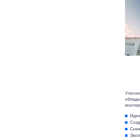
Утепли
облада
монтир
Идеа
Созд
Сниж
Экол