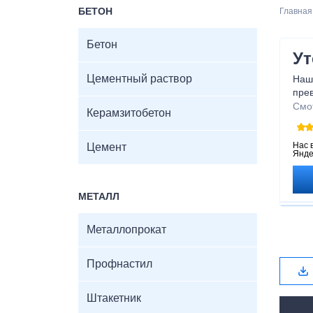
БЕТОН
Главная
Бетон
Ут
Цементный раствор
Наш
пре
суще
Смо
Керамзитобетон
атм
испо
явл
Нас 
Цемент
Янде
Поз
года
МЕТАЛЛ
Металлопрокат
Профнастил
Штакетник