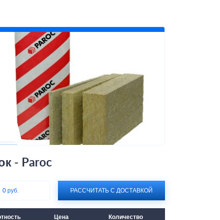
к - Paroc
:
0 руб.
РАССЧИТАТЬ С ДОСТАВКОЙ
тность
Цена
Количество