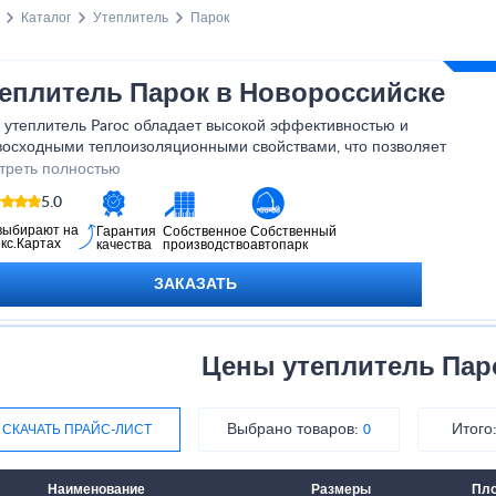
Каталог
Утеплитель
Парок
еплитель Парок в Новороссийске
 утеплитель Paroc обладает высокой эффективностью и
восходными теплоизоляционными свойствами, что позволяет
ственно снизить затраты на отопление и создать уютную
треть полностью
осферу в помещении. Благодаря инновационным технологиям и
5.0
льзованию экологически чистых материалов, утеплитель Парок
яется безопасным и долговечным решением для вашего дома.
выбирают на
Гарантия
Собственное
Собственный
кс.Картах
качества
производство
автопарк
вольте себе наслаждаться теплом и комфортом в любое время
 с утеплителем Парок!
ЗАКАЗАТЬ
Цены утеплитель Паро
Выбрано товаров:
Итого
СКАЧАТЬ ПРАЙС-ЛИСТ
0
Наименование
Размеры
Пло