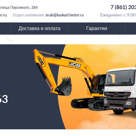
7 (861) 20
 улица Пирожного, 28А
n.ru
snab@kaskad-beton.ru
Ежедневно с 9:00
Отдел снабжения:
Доставка и оплата
Гарантии
63