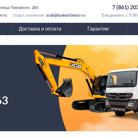
7 (861) 20
 улица Пирожного, 28А
n.ru
snab@kaskad-beton.ru
Ежедневно с 9:00
Отдел снабжения:
Доставка и оплата
Гарантии
63