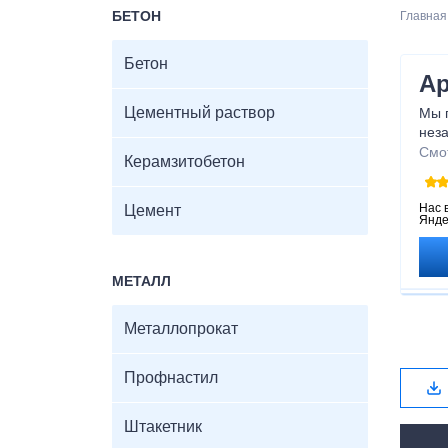
БЕТОН
Главная
Бетон
Ар
Цементный раствор
Мы 
нез
позв
Смо
Керамзитобетон
сэко
точ
высо
Нас 
Цемент
Янде
убе
МЕТАЛЛ
Металлопрокат
Профнастил
Штакетник