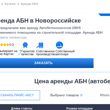
Каталог
Аренда АБН
енда АБН в Новороссийске
предлагаем вам аренду Автобетононасосов (АБН) -
аменимого помощника на строительной площадке. Аренда АБН
олит вам значительно ускорить процесс бетонирования,
треть полностью
номить время и силы, а также обеспечить высокое качество и
5.0
ность работ. Наше оборудование отличается надежностью и
кой производительностью. Обратитесь к нам сегодня и
выбирают на
Гарантия
Собственное
Собственный
кс.Картах
качества
производство
автопарк
дитесь сами в эффективности нашего оборудования!
ЗАКАЗАТЬ
Цена аренды АБН (автоб
Выбрано товаров:
Итого
СКАЧАТЬ ПРАЙС-ЛИСТ
0
Длина стрелы
Размер площадки