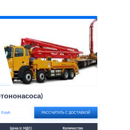
етононасоса)
:
0 руб.
РАССЧИТАТЬ С ДОСТАВКОЙ
Цена (с НДС)
Количество