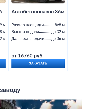
6-
Автобетононасос 36м
Автобетононас
9 м
Размер площадки
8x8 м
Размер площадки
8 м
Высота подачи
до 32 м
Высота подачи
2 м
Дальность подачи
до 36 м
Дальность подачи
от 16760 руб.
от 18800 руб.
ЗАКАЗАТЬ
ЗАКАЗАТЬ
 заводу