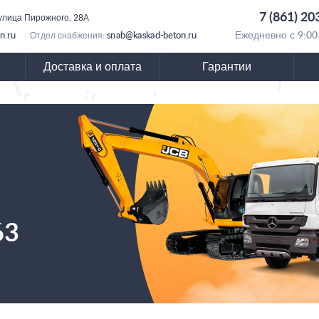
7 (861) 20
 улица Пирожного, 28А
n.ru
snab@kaskad-beton.ru
Ежедневно с 9:00
Отдел снабжения:
Доставка и оплата
Гарантии
63