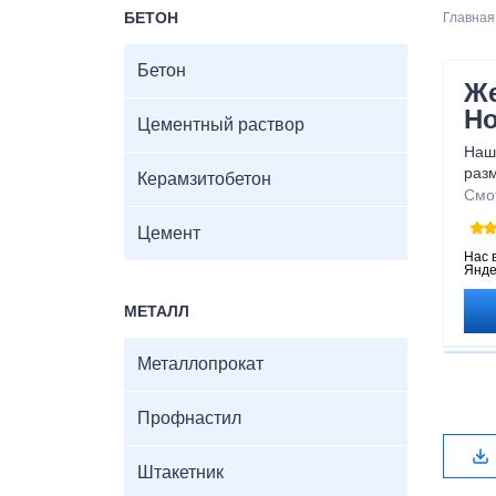
БЕТОН
Главная
Бетон
Же
Но
Цементный раствор
Наш
разм
Керамзитобетон
пот
Смо
про
Цемент
воз
в лю
Нас 
Янде
без
наш
МЕТАЛЛ
Металлопрокат
Профнастил
Штакетник