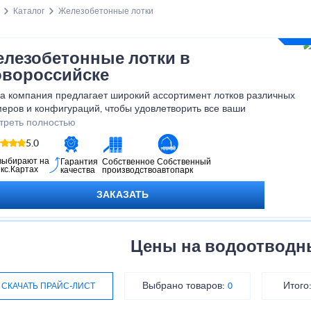
Каталог
Железобетонные лотки
лезобетонные лотки в
вороссийске
а компания предлагает широкий ассортимент лотков различных
еров и конфигураций, чтобы удовлетворить все ваши
ребности. Железобетонные лотки отличаются высокой
треть полностью
чностью, долговечностью и устойчивостью к внешним
5.0
действиям, что делает их идеальным выбором для использования
бых условиях. Не упустите возможность обеспечить надежную и
выбирают на
Гарантия
Собственное
Собственный
кс.Картах
качества
производство
автопарк
опасную прокладку кабелей – выберите железобетонные лотки от
ей компании!
ЗАКАЗАТЬ
Цены на водоотводн
Выбрано товаров:
Итого
СКАЧАТЬ ПРАЙС-ЛИСТ
0