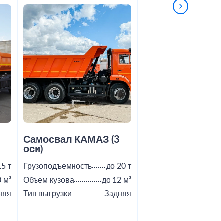
2
Самосвал КАМАЗ (3
Самосвал Shac
оси)
15 т
Грузоподъемность
до 20 т
Грузоподъемность
0 м³
Объем кузова
до 12 м³
Объем кузова
няя
Тип выгрузки
Задняя
Тип выгрузки