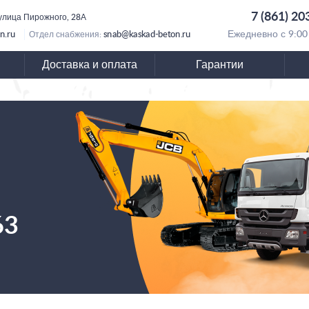
7 (861) 20
 улица Пирожного, 28А
n.ru
snab@kaskad-beton.ru
Ежедневно с 9:00
Отдел снабжения:
Доставка и оплата
Гарантии
63