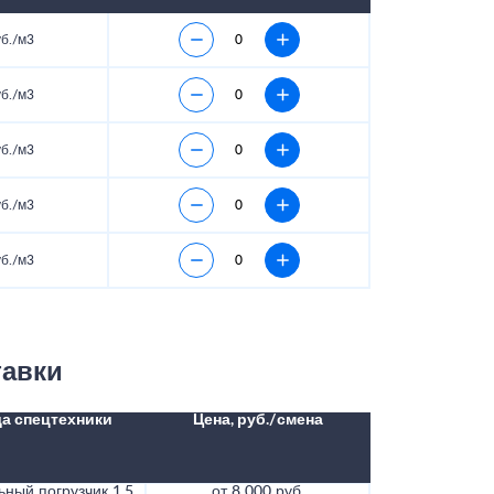
уб./м3
уб./м3
уб./м3
уб./м3
уб./м3
тавки
а спецтехники
Цена, руб./смена
ный погрузчик 1.5
от 8 000 руб.