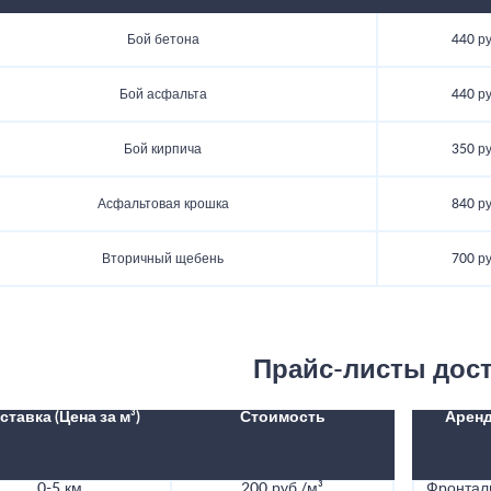
Бой бетона
440 р
Бой асфальта
440 р
Бой кирпича
350 р
Асфальтовая крошка
840 р
Вторичный щебень
700 р
Прайс-листы дос
ставка (Цена за м³)
Стоимость
Аренд
0-5 км
200 руб./м³
Фронталь