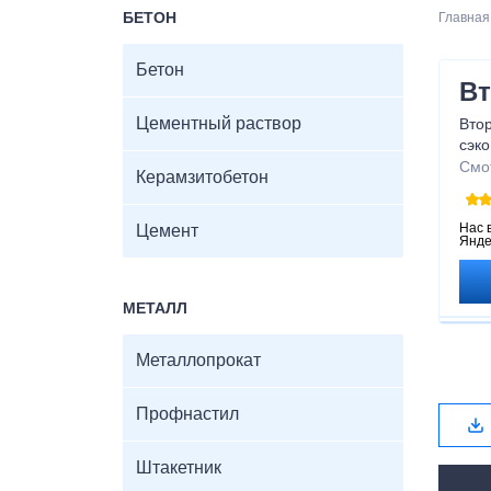
БЕТОН
Главная
Бетон
В
Цементный раствор
Вто
сэко
сни
Смо
Керамзитобетон
гара
опе
воп
Нас 
Цемент
Янде
мат
МЕТАЛЛ
Металлопрокат
Профнастил
Штакетник