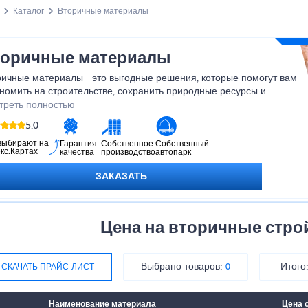
Каталог
Вторичные материалы
торичные материалы
ричные материалы - это выгодные решения, которые помогут вам
номить на строительстве, сохранить природные ресурсы и
зить воздействие на окружающую среду. Наша команда
треть полностью
нтирует высокое качество и надежность каждого изделия, а также
5.0
ративную доставку по вашему адресу. Позвольте нам помочь вам
лотить в жизнь ваши строительные идеи с помощью вторичных
выбирают на
Гарантия
Собственное
Собственный
кс.Картах
качества
производство
автопарк
ериалов!
ЗАКАЗАТЬ
Цена на вторичные стр
Выбрано товаров:
Итого
СКАЧАТЬ ПРАЙС-ЛИСТ
0
Наименование материала
Цена 